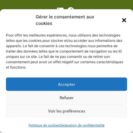
Gérer le consentement aux
cookies
© 2026 APAJH Isère | Tous droits réservés.
Pour offrir les meilleures expériences, nous utilisons des technologies
telles que les cookies pour stocker et/ou accéder aux informations des
appareils. Le fait de consentir à ces technologies nous permettra de
Mentions légales
Données et cookies
traiter des données telles que le comportement de navigation ou les ID
uniques sur ce site. Le fait de ne pas consentir ou de retirer son
consentement peut avoir un effet négatif sur certaines caractéristiques
Nous contacter
et fonctions.
Création
Accepter
Refuser
Voir les préférences
Politique de cookies
Déclaration de confidentialité